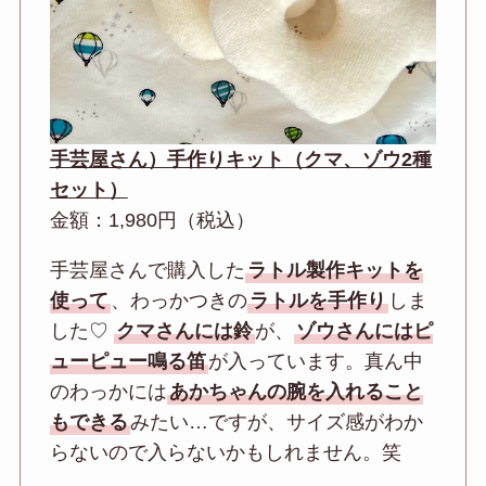
手芸屋さん）手作りキット（クマ、ゾウ2種
セット）
金額：1,980円（税込）
手芸屋さんで購入した
ラトル製作キットを
使って
、わっかつきの
ラトルを手作り
しま
した♡
クマさんには鈴
が、
ゾウさんにはピ
ューピュー鳴る笛
が入っています。真ん中
のわっかには
あかちゃんの腕を入れること
もできる
みたい…ですが、サイズ感がわか
らないので入らないかもしれません。笑