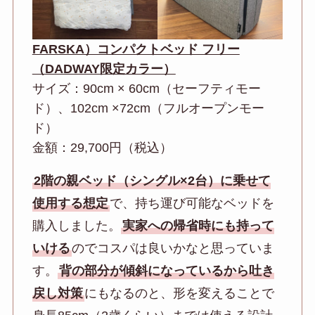
FARSKA）コンパクトベッド フリー
（DADWAY限定カラー）
サイズ：90cm × 60cm（セーフティモー
ド）、102cm ×72cm（フルオープンモー
ド）
金額：29,700円（税込）
2階の親ベッド（シングル×2台）に乗せて
使用する想定
で、持ち運び可能なベッドを
購入しました。
実家への帰省時にも持って
いける
のでコスパは良いかなと思っていま
す。
背の部分が傾斜になっているから吐き
戻し対策
にもなるのと、形を変えることで