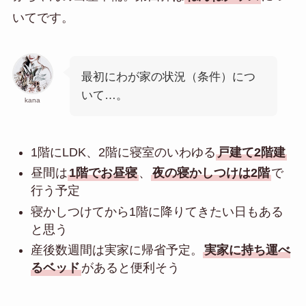
いてです。
最初にわが家の状況（条件）につ
いて…。
kana
1階にLDK、2階に寝室のいわゆる
戸建て2階建
昼間は
1階でお昼寝
、
夜の寝かしつけは2階
で
行う予定
寝かしつけてから1階に降りてきたい日もある
と思う
産後数週間は実家に帰省予定。
実家に持ち運べ
るベッド
があると便利そう