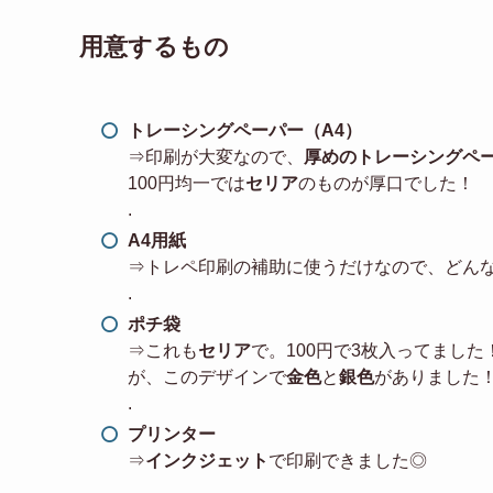
用意するもの
トレーシングペーパー（A4）
⇒印刷が大変なので、
厚めのトレーシングペ
100円均一では
セリア
のものが厚口でした！
.
A4用紙
⇒トレペ印刷の補助に使うだけなので、どん
.
ポチ袋
⇒これも
セリア
で。100円で3枚入ってまし
が、このデザインで
金色
と
銀色
がありました
.
プリンター
⇒
インクジェット
で印刷できました◎