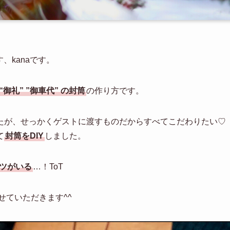
す、
kana
です。
“御礼”
”御車代”
の封筒
の作り方です。
たが、せっかくゲストに渡すものだからすべてこだわりたい♡
て
封筒をDIY
しました。
ツがいる
…！ToT
せていただきます^^