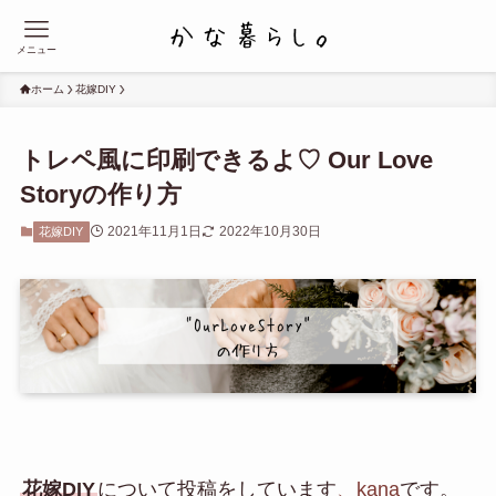
メニュー
ホーム
花嫁DIY
トレペ風に印刷できるよ♡ Our Love
Storyの作り方
2021年11月1日
2022年10月30日
花嫁DIY
花嫁DIY
について投稿をしています
、
kana
です。