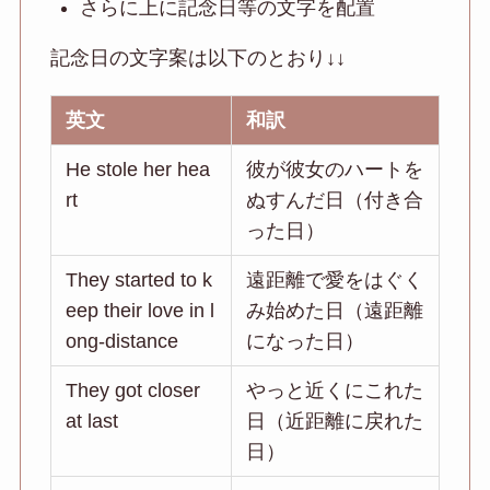
さらに上に記念日等の文字を配置
記念日の文字案は以下のとおり↓↓
英文
和訳
He stole her hea
彼が彼女のハートを
rt
ぬすんだ日（付き合
った日）
They started to k
遠距離で愛をはぐく
eep their love in l
み始めた日（遠距離
ong-distance
になった日）
They got closer
やっと近くにこれた
at last
日（近距離に戻れた
日）