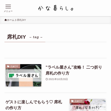
メニュー
ホーム
席札DIY
席札DIY
– tag –
“ラベル屋さん”攻略！ 二つ折り
花嫁DIY
席札の作り方
2021年10月23日
ゲストに楽しんでもらう♡ 席札
花嫁DIY
の作り方